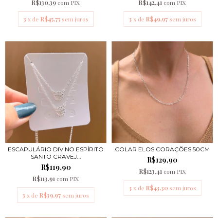
R$130,39
com
PIX
R$142,41
com
PIX
3
x de
R$45,75
sem juros
3
x de
R$49,97
sem juros
ESCAPULÁRIO DIVINO ESPÍRITO
COLAR ELOS CORAÇÕES 50CM
SANTO CRAVEJ...
R$129,90
R$119,90
R$123,41
com
PIX
R$113,91
com
PIX
3
x de
R$43,30
sem juros
3
x de
R$39,97
sem juros