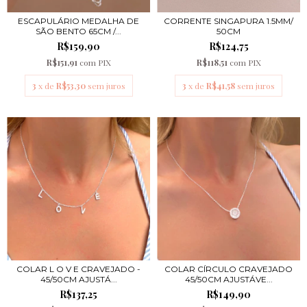
ESCAPULÁRIO MEDALHA DE
CORRENTE SINGAPURA 1.5MM/
SÃO BENTO 65CM /...
50CM
R$159,90
R$124,75
R$151,91
com
PIX
R$118,51
com
PIX
3
x de
R$53,30
sem juros
3
x de
R$41,58
sem juros
COLAR L O V E CRAVEJADO -
COLAR CÍRCULO CRAVEJADO
45/50CM AJUSTÁ...
45/50CM AJUSTÁVE...
R$137,25
R$149,90