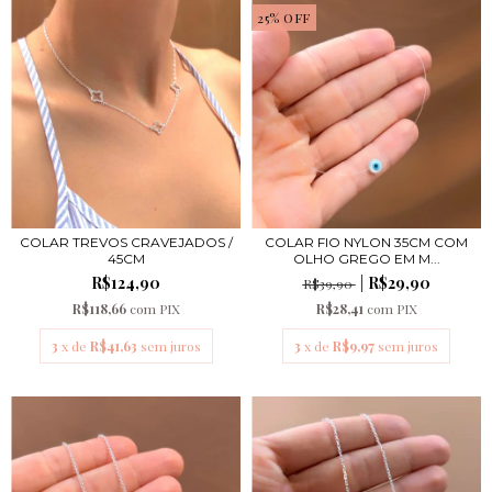
25
%
OFF
COLAR TREVOS CRAVEJADOS /
COLAR FIO NYLON 35CM COM
45CM
OLHO GREGO EM M...
R$124,90
R$29,90
R$39,90
R$118,66
com
PIX
R$28,41
com
PIX
3
x de
R$41,63
sem juros
3
x de
R$9,97
sem juros