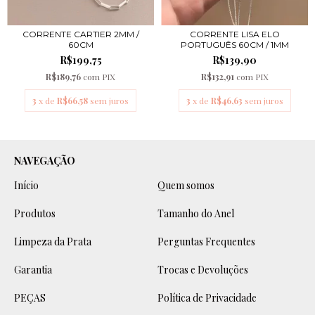
CORRENTE CARTIER 2MM /
CORRENTE LISA ELO
60CM
PORTUGUÊS 60CM / 1MM
R$199,75
R$139,90
R$189,76
com
PIX
R$132,91
com
PIX
3
x de
R$66,58
sem juros
3
x de
R$46,63
sem juros
NAVEGAÇÃO
Início
Quem somos
Produtos
Tamanho do Anel
Limpeza da Prata
Perguntas Frequentes
Garantia
Trocas e Devoluções
PEÇAS
Política de Privacidade