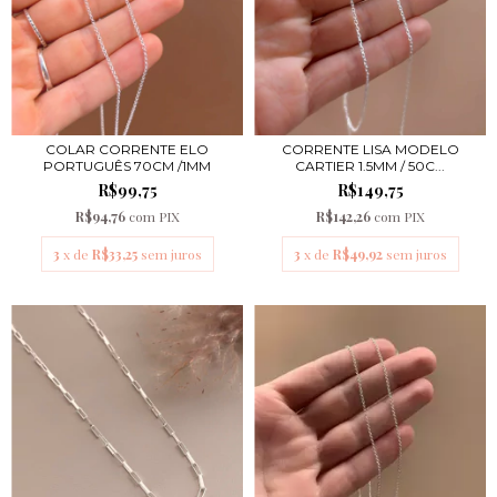
COLAR CORRENTE ELO
CORRENTE LISA MODELO
PORTUGUÊS 70CM /1MM
CARTIER 1.5MM / 50C...
R$99,75
R$149,75
R$94,76
com
PIX
R$142,26
com
PIX
3
x de
R$33,25
sem juros
3
x de
R$49,92
sem juros