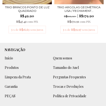
TRIO BRINCOS PONTO DE LUZ
TRIO ARGOLAS GEOMÉTRICA
QUADRADO
LISA / FECHAMENT...
R$49,90
R$179,90
R$199,90
R$47,41
com
PIX
R$170,91
com
PIX
3
x de
R$16,63
sem juros
3
x de
R$59,97
sem juros
NAVEGAÇÃO
Início
Quem somos
Produtos
Tamanho do Anel
Limpeza da Prata
Perguntas Frequentes
Garantia
Trocas e Devoluções
PEÇAS
Política de Privacidade