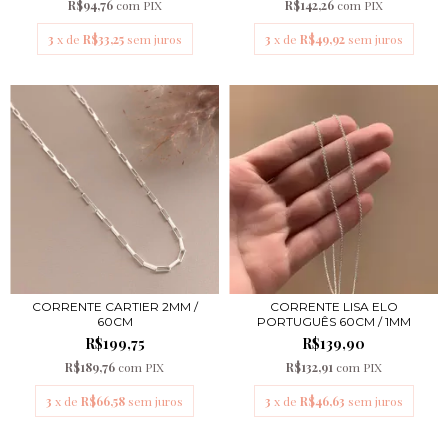
R$94,76
com
PIX
R$142,26
com
PIX
3
x de
R$33,25
sem juros
3
x de
R$49,92
sem juros
CORRENTE CARTIER 2MM /
CORRENTE LISA ELO
60CM
PORTUGUÊS 60CM / 1MM
R$199,75
R$139,90
R$189,76
com
PIX
R$132,91
com
PIX
3
x de
R$66,58
sem juros
3
x de
R$46,63
sem juros