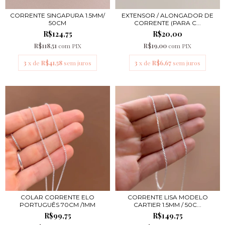
CORRENTE SINGAPURA 1.5MM/
EXTENSOR / ALONGADOR DE
50CM
CORRENTE (PARA C...
R$124,75
R$20,00
R$118,51
com
PIX
R$19,00
com
PIX
3
x de
R$41,58
sem juros
3
x de
R$6,67
sem juros
COLAR CORRENTE ELO
CORRENTE LISA MODELO
PORTUGUÊS 70CM /1MM
CARTIER 1.5MM / 50C...
R$99,75
R$149,75