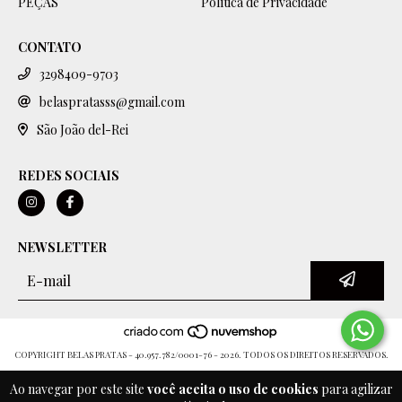
PEÇAS
Política de Privacidade
CONTATO
3298409-9703
belaspratasss@gmail.com
São João del-Rei
REDES SOCIAIS
NEWSLETTER
COPYRIGHT BELAS PRATAS - 40.957.782/0001-76 - 2026. TODOS OS DIREITOS RESERVADOS.
Ao navegar por este site
você aceita o uso de cookies
para agilizar