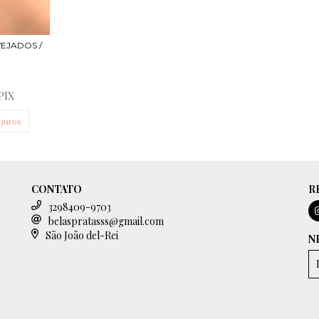
EJADOS /
PIX
juros
CONTATO
R
3298409-9703
belaspratasss@gmail.com
São João del-Rei
N